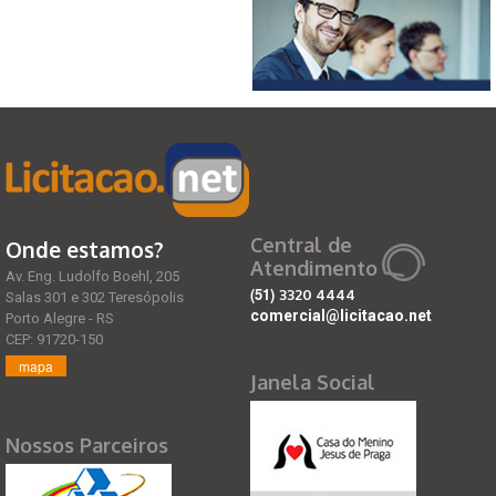
Central de
Onde estamos?
Atendimento
Av. Eng. Ludolfo Boehl, 205
(51)
3320 4444
Salas 301 e 302 Teresópolis
comercial@licitacao.net
Porto Alegre - RS
CEP: 91720-150
mapa
Janela Social
Nossos Parceiros