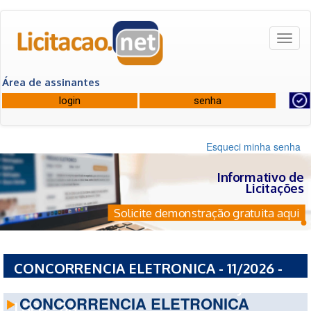
Toggl
naviga
Área de assinantes
Esqueci minha senha
Informativo de
Licitações
Solicite demonstração gratuita aqui
CONCORRENCIA ELETRONICA - 11/2026 -
PREFEITURA MUNICIPAL DE BOM JESUS DA
CONCORRENCIA ELETRONICA
LAPA - BA