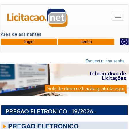
Toggl
naviga
Área de assinantes
Esqueci minha senha
Informativo de
Licitações
Solicite demonstração gratuita aqui
PREGAO ELETRONICO - 19/2026 -
PREFEITURA MUNICIPAL DE COROMANDEL
PREGAO ELETRONICO
- MG