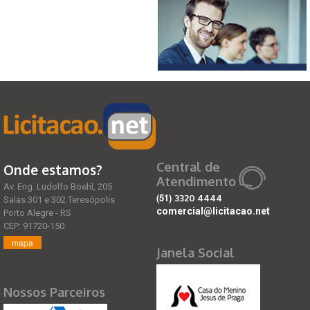
Central de
Onde estamos?
Atendimento
Av. Eng. Ludolfo Boehl, 205
(51)
3320 4444
Salas 301 e 302 Teresópolis
comercial@licitacao.net
Porto Alegre - RS
CEP: 91720-150
mapa
Janela Social
Nossos Parceiros