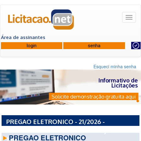
Toggl
naviga
Área de assinantes
Esqueci minha senha
Informativo de
Licitações
Solicite demonstração gratuita aqui
PREGAO ELETRONICO - 21/2026 -
PREFEITURA MUNICIPAL DE ANAJATUBA -
PREGAO ELETRONICO
MA