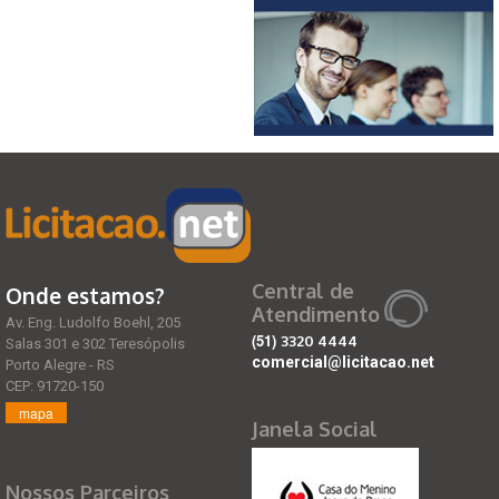
Central de
Onde estamos?
Atendimento
Av. Eng. Ludolfo Boehl, 205
(51)
3320 4444
Salas 301 e 302 Teresópolis
comercial@licitacao.net
Porto Alegre - RS
CEP: 91720-150
mapa
Janela Social
Nossos Parceiros