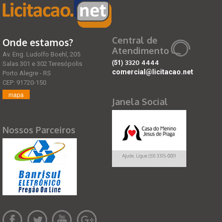
Central de
Onde estamos?
Atendimento
Av. Eng. Ludolfo Boehl, 205
(51)
3320 4444
Salas 301 e 302 Teresópolis
comercial@licitacao.net
Porto Alegre - RS
CEP: 91720-150
mapa
Janela Social
Nossos Parceiros