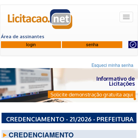
Toggl
naviga
Área de assinantes
Esqueci minha senha
Informativo de
Licitações
Solicite demonstração gratuita aqui
CREDENCIAMENTO - 21/2026 - PREFEITURA
MUNICIPAL DE SERRANOS - MG
CREDENCIAMENTO