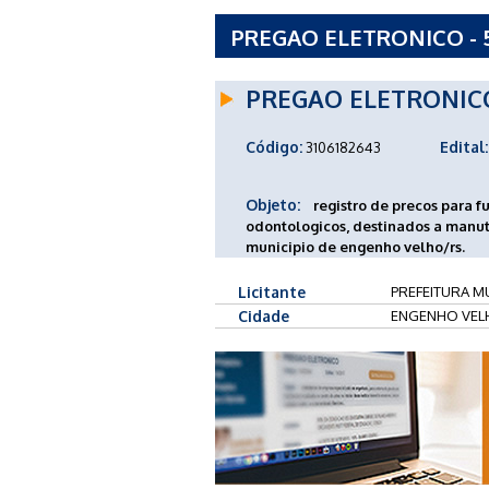
PREGAO ELETRONICO - 5
ENGENHO VELHO - RS
PREGAO ELETRONIC
Código:
Edital:
3106182643
Objeto:
registro de precos para 
odontologicos, destinados a manut
municipio de engenho velho/rs.
Licitante
PREFEITURA M
Cidade
ENGENHO VEL