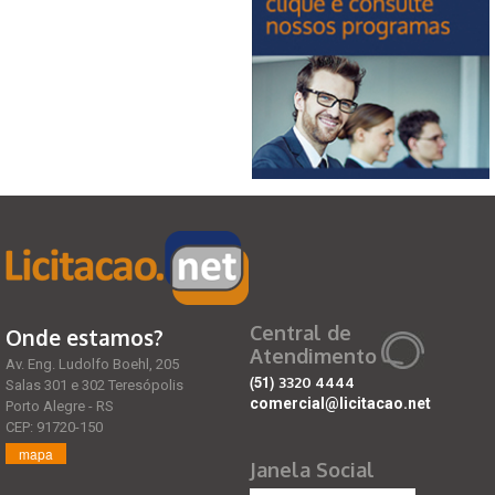
Central de
Onde estamos?
Atendimento
Av. Eng. Ludolfo Boehl, 205
(51)
3320 4444
Salas 301 e 302 Teresópolis
comercial@licitacao.net
Porto Alegre - RS
CEP: 91720-150
mapa
Janela Social