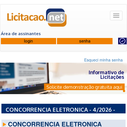
Toggl
naviga
Área de assinantes
Esqueci minha senha
Informativo de
Licitações
Solicite demonstração gratuita aqui
CONCORRENCIA ELETRONICA - 4/2026 -
PREFEITURA MUNICIPAL DE PAIM FILHO -
CONCORRENCIA ELETRONICA
RS