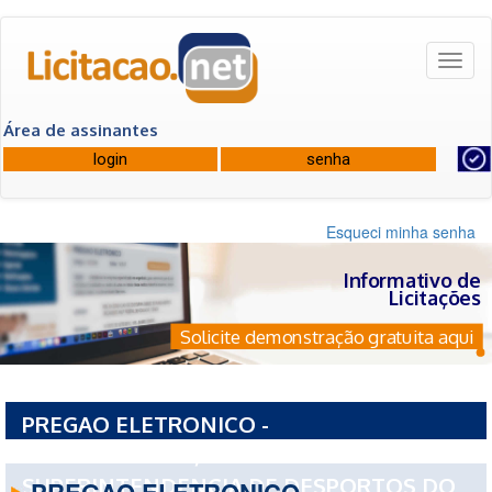
Toggl
naviga
Área de assinantes
Esqueci minha senha
Informativo de
Licitações
Solicite demonstração gratuita aqui
PREGAO ELETRONICO -
21600PE0012026/2026 -
SUPERINTENDENCIA DE DESPORTOS DO
PREGAO ELETRONICO