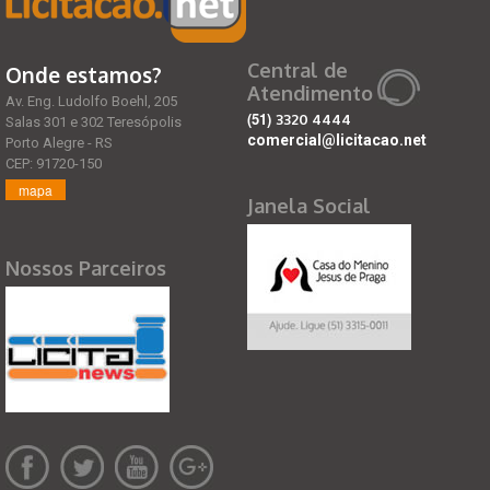
Central de
Onde estamos?
Atendimento
Av. Eng. Ludolfo Boehl, 205
(51)
3320 4444
Salas 301 e 302 Teresópolis
comercial@licitacao.net
Porto Alegre - RS
CEP: 91720-150
mapa
Janela Social
Nossos Parceiros