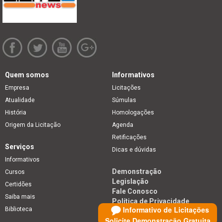
Quem somos
Informativos
Empresa
Licitações
Atualidade
Súmulas
História
Homologações
Origem da Licitação
Agenda
Retificações
Serviços
Dicas e dúvidas
Informativos
Demonstração
Cursos
Legislação
Certidões
Fale Conosco
Saiba mais
Política de Privacidade
Informativo de Licitações
Biblioteca
Solicite Demonstração Gratuita