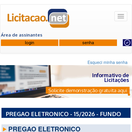
Toggl
naviga
Área de assinantes
Esqueci minha senha
Informativo de
Licitações
Solicite demonstração gratuita aqui
PREGAO ELETRONICO - 15/2026 - FUNDO
MUNICIPAL DE SAUDE DE PINHEIRAL
PREGAO ELETRONICO