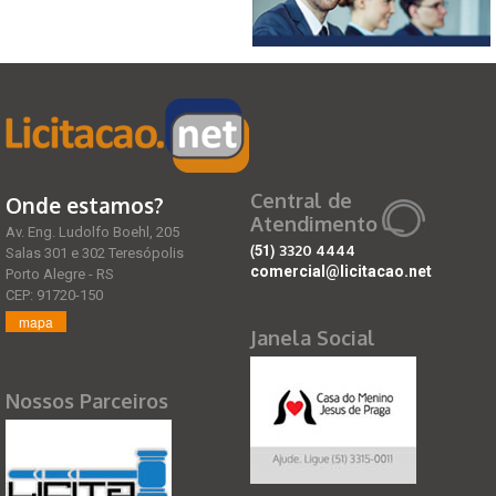
Central de
Onde estamos?
Atendimento
Av. Eng. Ludolfo Boehl, 205
(51)
3320 4444
Salas 301 e 302 Teresópolis
comercial@licitacao.net
Porto Alegre - RS
CEP: 91720-150
mapa
Janela Social
Nossos Parceiros