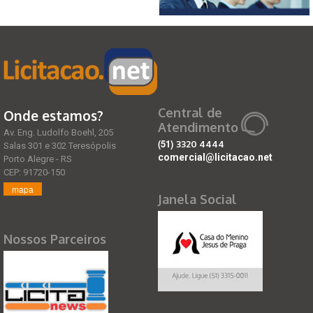
Central de
Onde estamos?
Atendimento
Av. Eng. Ludolfo Boehl, 205
(51)
3320 4444
Salas 301 e 302 Teresópolis
comercial@licitacao.net
Porto Alegre - RS
CEP: 91720-150
mapa
Janela Social
Nossos Parceiros