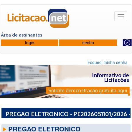
Toggl
naviga
Área de assinantes
Esqueci minha senha
Informativo de
Licitações
Solicite demonstração gratuita aqui
PREGAO ELETRONICO - PE2026051101/2026 -
PREFEITURA MUNICIPAL DE CAUCAIA - CE
PREGAO ELETRONICO