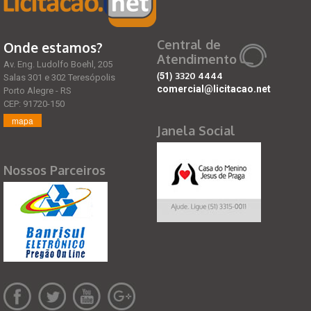
Central de
Onde estamos?
Atendimento
Av. Eng. Ludolfo Boehl, 205
(51)
3320 4444
Salas 301 e 302 Teresópolis
comercial@licitacao.net
Porto Alegre - RS
CEP: 91720-150
mapa
Janela Social
Nossos Parceiros