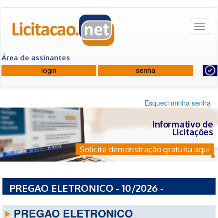
Toggl
naviga
Área de assinantes
Esqueci minha senha
Informativo de
Licitações
Solicite demonstração gratuita aqui
PREGAO ELETRONICO - 10/2026 -
PREFEITURA MUNICIPAL DE TUPI PAULISTA
PREGAO ELETRONICO
- SP