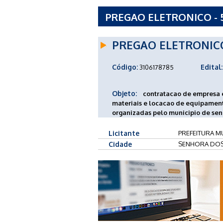
PREGAO ELETRONICO - 5
SENHORA DOS REMEDIO
PREGAO ELETRONIC
Código:
Edital:
3106178785
Objeto:
contratacao de empresa e
materiais e locacao de equipamento
organizadas pelo municipio de se
Licitante
PREFEITURA M
Cidade
SENHORA DOS