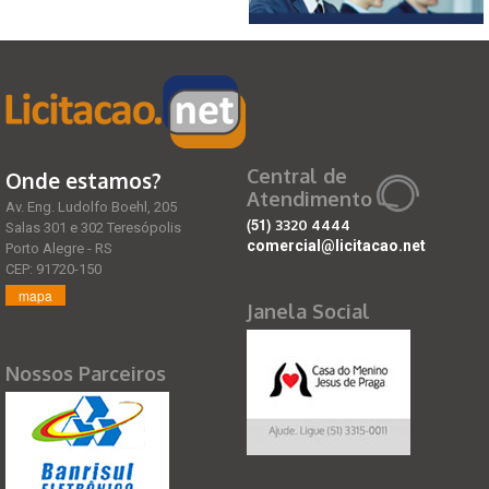
Central de
Onde estamos?
Atendimento
Av. Eng. Ludolfo Boehl, 205
(51)
3320 4444
Salas 301 e 302 Teresópolis
comercial@licitacao.net
Porto Alegre - RS
CEP: 91720-150
mapa
Janela Social
Nossos Parceiros