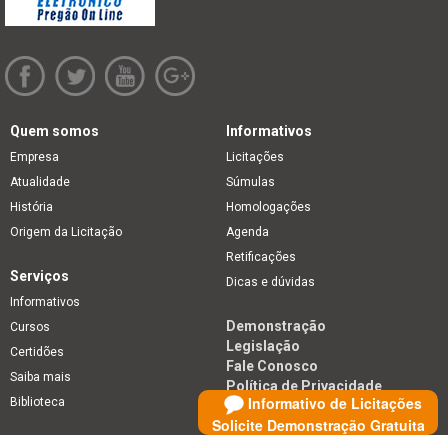
Quem somos
Informativos
Empresa
Licitações
Atualidade
Súmulas
História
Homologações
Origem da Licitação
Agenda
Retificações
Serviços
Dicas e dúvidas
Informativos
Demonstração
Cursos
Legislação
Certidões
Fale Conosco
Saiba mais
Política de Privacidade
Informativo de Licitações
Biblioteca
Solicite Demonstração Gratuita