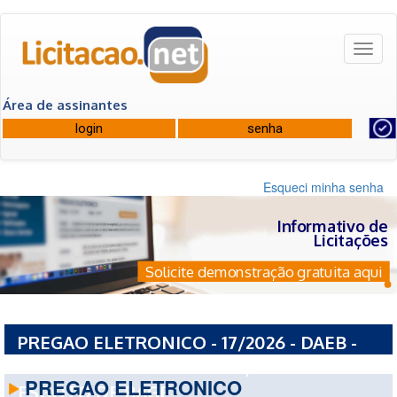
Toggl
naviga
Área de assinantes
Esqueci minha senha
Informativo de
Licitações
Solicite demonstração gratuita aqui
PREGAO ELETRONICO - 17/2026 - DAEB -
DEPARTAMENTO DE AGUA, ARROIOS E
PREGAO ELETRONICO
ESGOTO DE BAGE