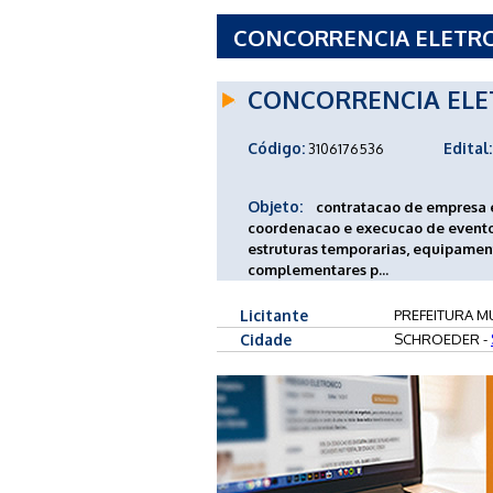
CONCORRENCIA ELETRONI
MUNICIPAL DE SCHROED
CONCORRENCIA ELE
Código:
Edital:
3106176536
Objeto:
contratacao de empresa 
coordenacao e execucao de eventos
estruturas temporarias, equipament
complementares p...
Licitante
PREFEITURA M
Cidade
SCHROEDER -