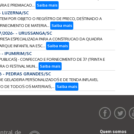
RIA E PREMIACAO...
Saiba mais
 - LUZERNA/SC
AO TEM POR OBJETO O REGISTRO DE PRECO, DESTINADO A
NECIMENTO DE MATERIA...
Saiba mais
17/2026- - URUSSANGA/SC
EMPRESA ESPECIALIZADA PARA A CONSTRUCAO DA QUADRA
ARQUE INFANTIL NA ESC...
Saiba mais
6 - IPUMIRIM/SC
 PUBLICAS] - CONFECCAO E FORNECIMENTO DE 37 (TRINTA E
A O FESTIVAL MUN...
Saiba mais
26 - PEDRAS GRANDES/SC
S DE GELADEIRA PERSONALIZADOS E DE TENDA INFLAVEL
 DE TODOS OS MATERIAIS,...
Saiba mais
ntral de
Quem somos