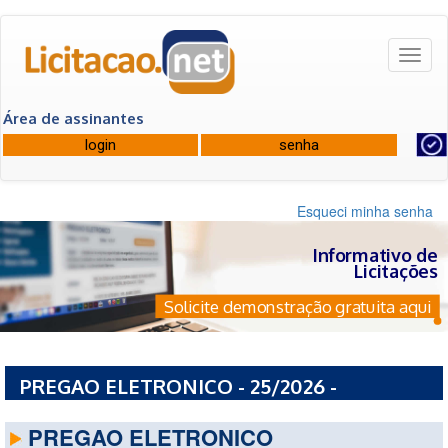
Toggl
naviga
Área de assinantes
Esqueci minha senha
Informativo de
Licitações
Solicite demonstração gratuita aqui
PREGAO ELETRONICO - 25/2026 -
PREFEITURA MUNICIPAL DE IGUARACI - PE
PREGAO ELETRONICO