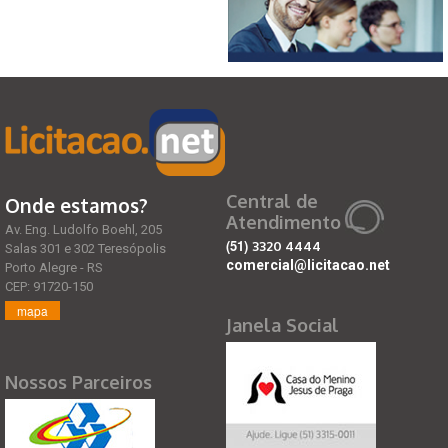
Central de
Onde estamos?
Atendimento
Av. Eng. Ludolfo Boehl, 205
(51)
3320 4444
Salas 301 e 302 Teresópolis
comercial@licitacao.net
Porto Alegre - RS
CEP: 91720-150
mapa
Janela Social
Nossos Parceiros