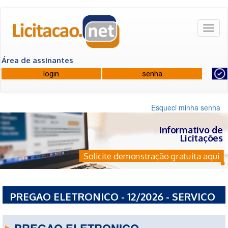
Toggl
naviga
Área de assinantes
Esqueci minha senha
Informativo de
Licitações
Solicite demonstração gratuita aqui
PREGAO ELETRONICO - 12/2026 - SERVICO
AUTONOMO DE AGUA E ESGOTO S A A E
PREGAO ELETRONICO