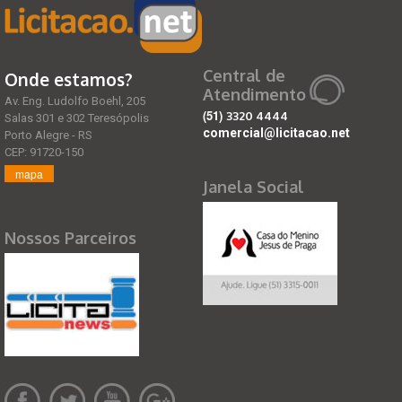
Central de
Onde estamos?
Atendimento
Av. Eng. Ludolfo Boehl, 205
(51)
3320 4444
Salas 301 e 302 Teresópolis
comercial@licitacao.net
Porto Alegre - RS
CEP: 91720-150
mapa
Janela Social
Nossos Parceiros