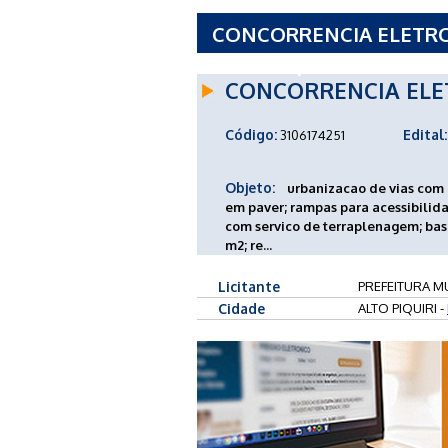
CONCORRENCIA ELETRON
ALTO PIQUIRI - PR
CONCORRENCIA ELE
Código:
Edital:
3106174251
Objeto:
urbanizacao de vias com 
em paver; rampas para acessibilid
com servico de terraplenagem; base
m2; re...
Licitante
PREFEITURA MU
Cidade
ALTO PIQUIRI -