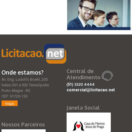
Central de
Onde estamos?
Atendimento
Av. Eng. Ludolfo Boehl, 205
(51)
3320 4444
Salas 301 e 302 Teresópolis
comercial@licitacao.net
Porto Alegre - RS
CEP: 91720-150
mapa
Janela Social
Nossos Parceiros