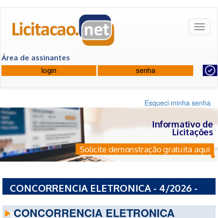
Toggl
naviga
Área de assinantes
Esqueci minha senha
Informativo de
Licitações
Solicite demonstração gratuita aqui
CONCORRENCIA ELETRONICA - 4/2026 -
PREFEITURA MUNICIPAL DE BOCAINA DE
CONCORRENCIA ELETRONICA
MINAS - MG