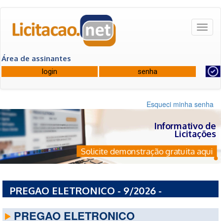
Toggl
naviga
Área de assinantes
Esqueci minha senha
Informativo de
Licitações
Solicite demonstração gratuita aqui
PREGAO ELETRONICO - 9/2026 -
PREFEITURA MUNICIPAL DE GALILEIA - MG
PREGAO ELETRONICO