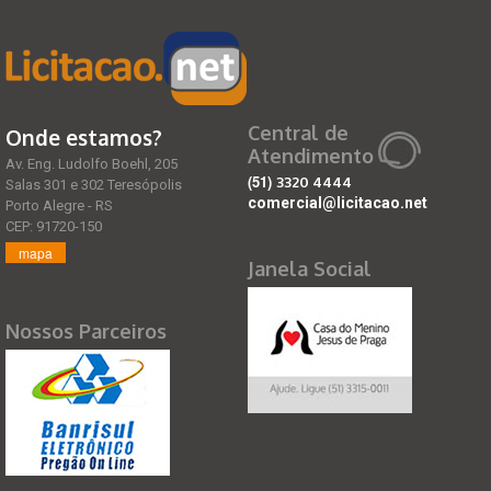
Central de
Onde estamos?
Atendimento
Av. Eng. Ludolfo Boehl, 205
(51)
3320 4444
Salas 301 e 302 Teresópolis
comercial@licitacao.net
Porto Alegre - RS
CEP: 91720-150
mapa
Janela Social
Nossos Parceiros