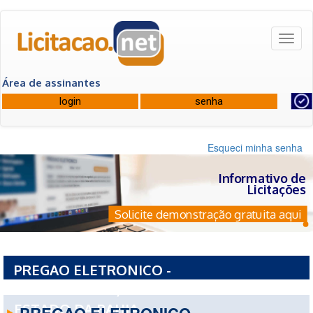
Toggl
naviga
Área de assinantes
Esqueci minha senha
Informativo de
Licitações
Solicite demonstração gratuita aqui
PREGAO ELETRONICO -
11232PE0012026/2026 - UNIVERSIDADE DO
ESTADO DA BAHIA
PREGAO ELETRONICO