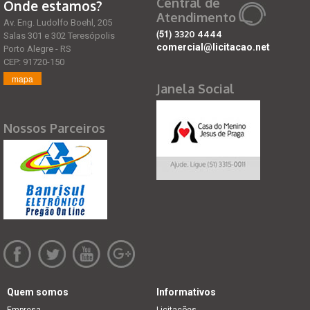
Central de
Onde estamos?
Atendimento
Av. Eng. Ludolfo Boehl, 205
(51)
3320 4444
Salas 301 e 302 Teresópolis
comercial@licitacao.net
Porto Alegre - RS
CEP: 91720-150
mapa
Janela Social
Nossos Parceiros
Quem somos
Informativos
Empresa
Licitações