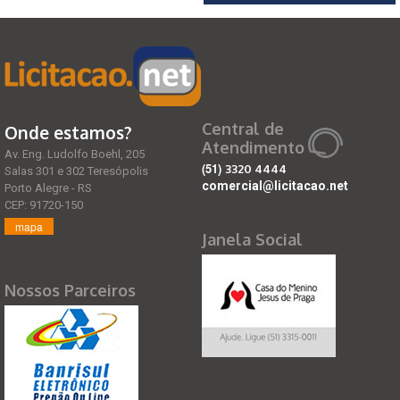
Central de
Onde estamos?
Atendimento
Av. Eng. Ludolfo Boehl, 205
(51)
3320 4444
Salas 301 e 302 Teresópolis
comercial@licitacao.net
Porto Alegre - RS
CEP: 91720-150
mapa
Janela Social
Nossos Parceiros