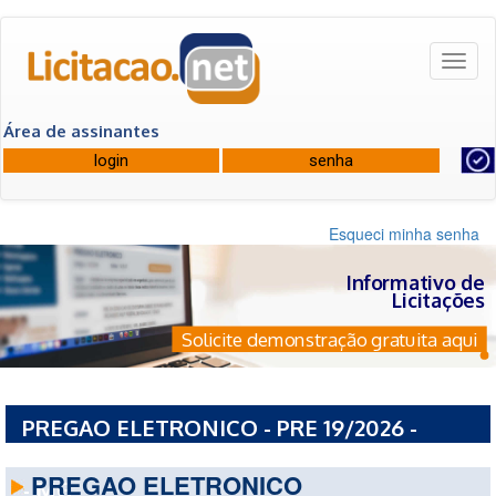
Toggl
naviga
Área de assinantes
Esqueci minha senha
Informativo de
Licitações
Solicite demonstração gratuita aqui
PREGAO ELETRONICO - PRE 19/2026 -
PREFEITURA MUNICIPAL DE POUSO ALEGRE
PREGAO ELETRONICO
- MG