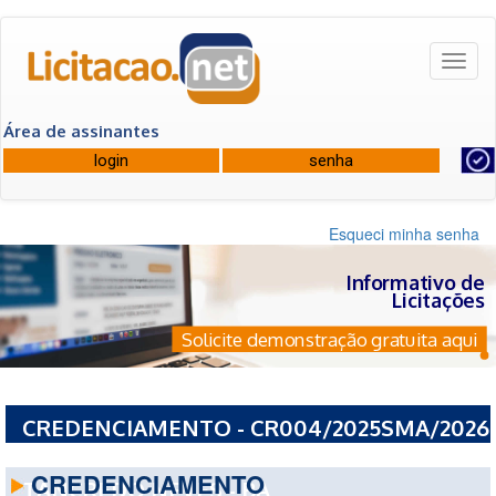
Toggl
naviga
Área de assinantes
Esqueci minha senha
Informativo de
Licitações
Solicite demonstração gratuita aqui
CREDENCIAMENTO - CR004/2025SMA/2026
- PREFEITURA MUNICIPAL DE PRESIDENTE
CREDENCIAMENTO
TANCREDO NEVES - BA