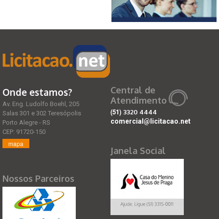
Central de
Onde estamos?
Atendimento
Av. Eng. Ludolfo Boehl, 205
(51)
3320 4444
Salas 301 e 302 Teresópolis
comercial@licitacao.net
Porto Alegre - RS
CEP: 91720-150
mapa
Janela Social
Nossos Parceiros