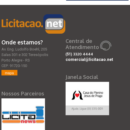
Central de
Onde estamos?
Atendimento
Av. Eng. Ludolfo Boehl, 205
(51)
3320 4444
Salas 301 e 302 Teresópolis
comercial@licitacao.net
Porto Alegre - RS
CEP: 91720-150
mapa
Janela Social
Nossos Parceiros