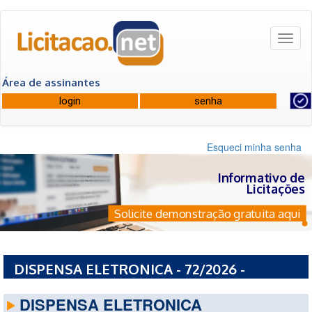
Toggl
naviga
Área de assinantes
Esqueci minha senha
Informativo de
Licitações
Solicite demonstração gratuita aqui
DISPENSA ELETRONICA - 72/2026 -
COMANDO DA MARINHA
DISPENSA ELETRONICA