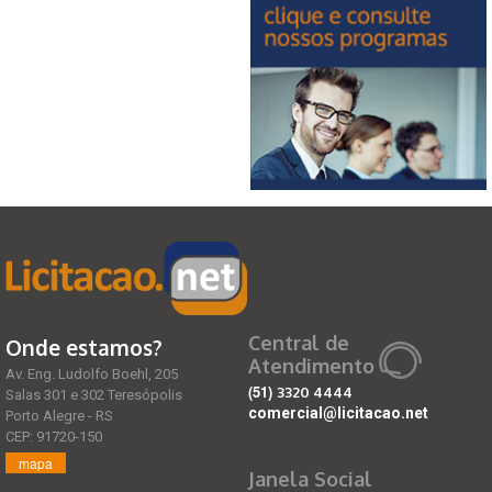
Central de
Onde estamos?
Atendimento
Av. Eng. Ludolfo Boehl, 205
(51)
3320 4444
Salas 301 e 302 Teresópolis
comercial@licitacao.net
Porto Alegre - RS
CEP: 91720-150
mapa
Janela Social