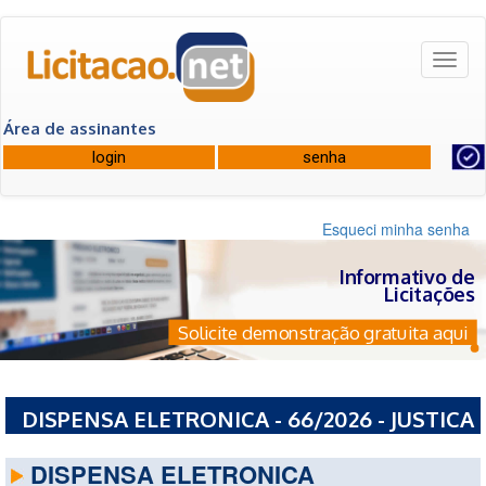
Toggl
naviga
Área de assinantes
Esqueci minha senha
Informativo de
Licitações
Solicite demonstração gratuita aqui
DISPENSA ELETRONICA - 66/2026 - JUSTICA
FEDERAL DE PRIMEIRA INSTANCIA
DISPENSA ELETRONICA