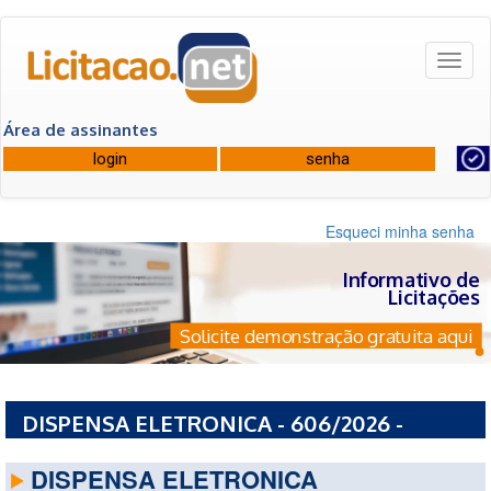
Toggl
naviga
Área de assinantes
Esqueci minha senha
Informativo de
Licitações
Solicite demonstração gratuita aqui
DISPENSA ELETRONICA - 606/2026 -
BANCO CENTRAL DO BRASIL
DISPENSA ELETRONICA