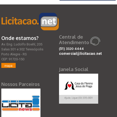
Central de
Onde estamos?
Atendimento
Av. Eng. Ludolfo Boehl, 205
(51)
3320 4444
Salas 301 e 302 Teresópolis
comercial@licitacao.net
Porto Alegre - RS
CEP: 91720-150
mapa
Janela Social
Nossos Parceiros