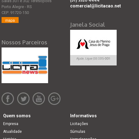
Salas 301 e 302 Teresópolis
comercial@licitacao.net
Porto Alegre - RS
CEP: 91720-150
mapa
Janela Social
Nossos Parceiros
Quem somos
Informativos
Empresa
Licitações
Atualidade
Súmulas