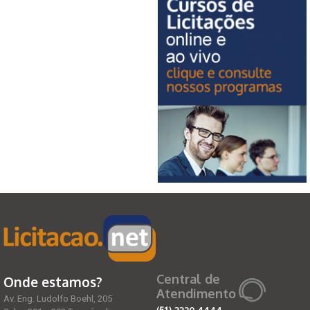
Central de
Onde estamos?
Atendimento
Av. Eng. Ludolfo Boehl, 205
(51)
3320 4444