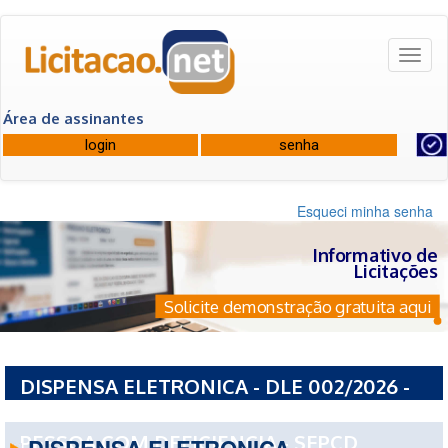
Toggl
naviga
Área de assinantes
Esqueci minha senha
Informativo de
Licitações
Solicite demonstração gratuita aqui
DISPENSA ELETRONICA - DLE 002/2026 -
SECRETARIA DE ESTADO DOS DIREITOS DA
PESSOA COM DEFICIENCIA - SEPCD
DISPENSA ELETRONICA