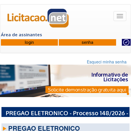
Toggl
naviga
Área de assinantes
Esqueci minha senha
Informativo de
Licitações
Solicite demonstração gratuita aqui
PREGAO ELETRONICO - Processo 148/2026 -
PREFEITURA MUNICIPAL DE CONCHAL - SP
PREGAO ELETRONICO