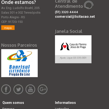
Central de
Onde estamos?
Atendimento
Av. Eng. Ludolfo Boehl, 205
(51)
3320 4444
Salas 301 e 302 Teresópolis
comercial@licitacao.net
Porto Alegre - RS
CEP: 91720-150
mapa
Janela Social
Nossos Parceiros
Quem somos
Informativos
Empresa
Licitações