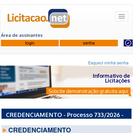
Toggl
naviga
Área de assinantes
Esqueci minha senha
Informativo de
Licitações
Solicite demonstração gratuita aqui
CREDENCIAMENTO - Processo 733/2026 -
PREFEITURA MUNICIPAL DE SOLEDADE - RS
CREDENCIAMENTO