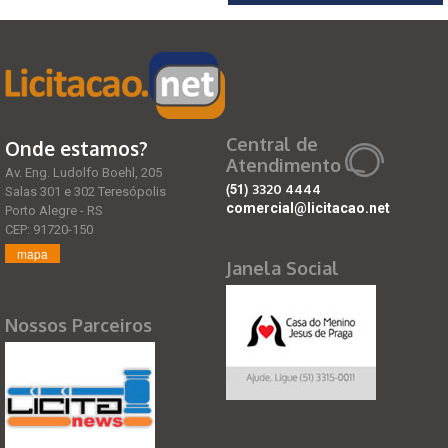
Central de
Onde estamos?
Atendimento
Av. Eng. Ludolfo Boehl, 205
(51)
3320 4444
Salas 301 e 302 Teresópolis
comercial@licitacao.net
Porto Alegre - RS
CEP: 91720-150
mapa
Janela Social
Nossos Parceiros