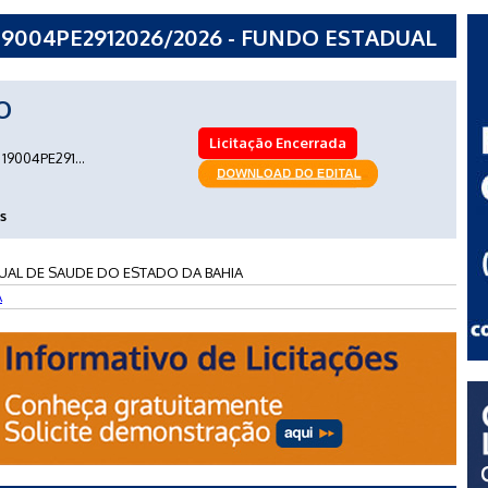
19004PE2912026/2026 - FUNDO ESTADUAL
A BAHIA
O
Licitação Encerrada
19004PE291...
s
AL DE SAUDE DO ESTADO DA BAHIA
A