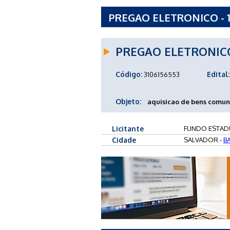
PREGAO ELETRONICO - 
DE SAUDE DO ESTADO D
PREGAO ELETRONIC
Código:
Edital:
3106156553
Objeto:
aquisicao de bens comun
Licitante
FUNDO ESTADU
Cidade
SALVADOR -
B