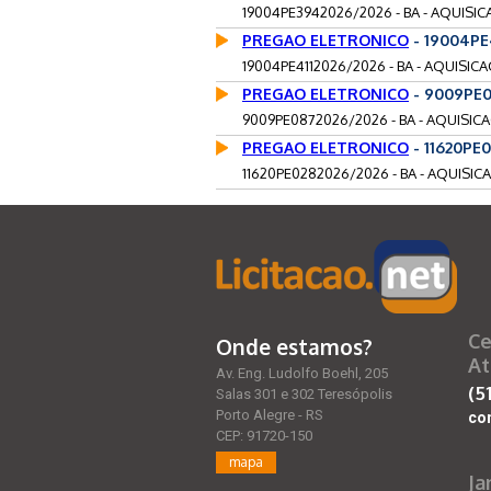
19004PE3942026/2026 - BA - AQUISI
PREGAO ELETRONICO
- 19004PE
19004PE4112026/2026 - BA - AQUISIC
PREGAO ELETRONICO
- 9009PE0
9009PE0872026/2026 - BA - AQUISIC
PREGAO ELETRONICO
- 11620PE
11620PE0282026/2026 - BA - AQUISI
Ce
Onde estamos?
At
Av. Eng. Ludolfo Boehl, 205
(5
Salas 301 e 302 Teresópolis
Porto Alegre - RS
co
CEP: 91720-150
mapa
Ja