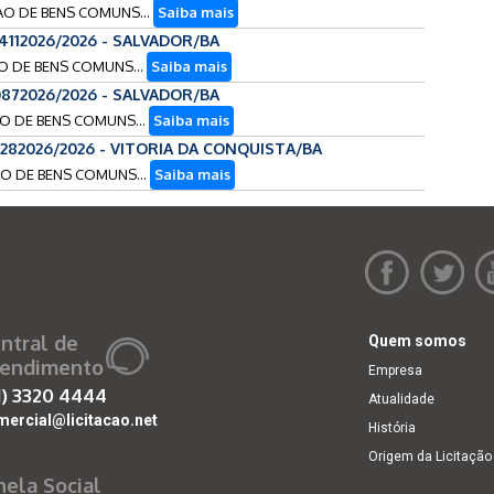
CAO DE BENS COMUNS...
Saiba mais
4112026/2026 - SALVADOR/BA
AO DE BENS COMUNS...
Saiba mais
872026/2026 - SALVADOR/BA
AO DE BENS COMUNS...
Saiba mais
0282026/2026 - VITORIA DA CONQUISTA/BA
CAO DE BENS COMUNS...
Saiba mais
ntral de
Quem somos
endimento
Empresa
1)
3320 4444
Atualidade
mercial@licitacao.net
História
Origem da Licitação
nela Social