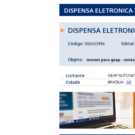
DISPENSA ELETRONICA 
SAUDE - DF
DISPENSA ELETRON
Código:
Edital:
3106153996
Objeto:
moveis para geap - unida
Licitante
GEAP AUTOGES
Cidade
BRASILIA -
DF