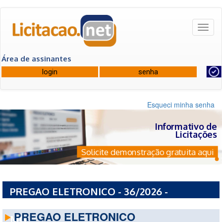
Toggl
naviga
Área de assinantes
Esqueci minha senha
Informativo de
Licitações
Solicite demonstração gratuita aqui
PREGAO ELETRONICO - 36/2026 -
PREFEITURA MUNICIPAL DE ARCEBURGO -
PREGAO ELETRONICO
MG