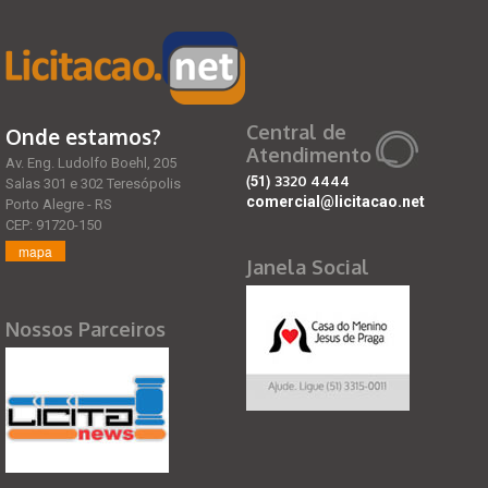
Central de
Onde estamos?
Atendimento
Av. Eng. Ludolfo Boehl, 205
(51)
3320 4444
Salas 301 e 302 Teresópolis
comercial@licitacao.net
Porto Alegre - RS
CEP: 91720-150
mapa
Janela Social
Nossos Parceiros