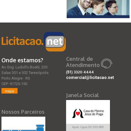
Central de
Onde estamos?
Atendimento
Av. Eng. Ludolfo Boehl, 205
(51)
3320 4444
Salas 301 e 302 Teresópolis
comercial@licitacao.net
Porto Alegre - RS
CEP: 91720-150
mapa
Janela Social
Nossos Parceiros