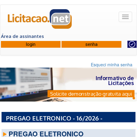
Toggl
naviga
Área de assinantes
Esqueci minha senha
Informativo de
Licitações
Solicite demonstração gratuita aqui
PREGAO ELETRONICO - 16/2026 -
PREFEITURA MUNICIPAL DE VERMELHO
PREGAO ELETRONICO
NOVO - MG