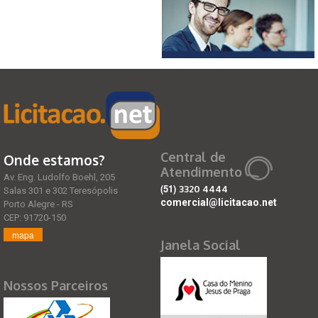
Central de
Onde estamos?
Atendimento
Av. Eng. Ludolfo Boehl, 205
(51)
3320 4444
Salas 301 e 302 Teresópolis
comercial@licitacao.net
Porto Alegre - RS
CEP: 91720-150
mapa
Janela Social
Nossos Parceiros