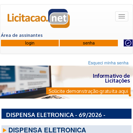
Toggl
naviga
Área de assinantes
Esqueci minha senha
Informativo de
Licitações
Solicite demonstração gratuita aqui
DISPENSA ELETRONICA - 69/2026 -
COMANDO DA MARINHA
DISPENSA ELETRONICA