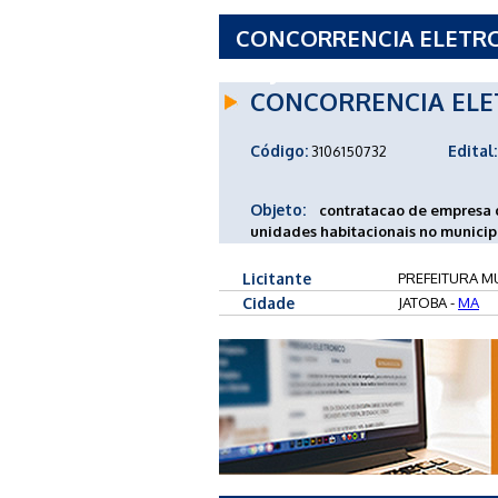
CONCORRENCIA ELETRON
DE JATOBA - MA
CONCORRENCIA ELE
Código:
Edital:
3106150732
Objeto:
contratacao de empresa d
unidades habitacionais no municip
Licitante
PREFEITURA MU
Cidade
JATOBA -
MA