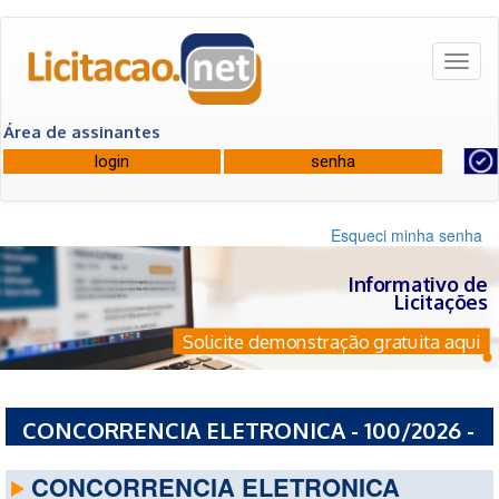
Toggl
naviga
Área de assinantes
Esqueci minha senha
Informativo de
Licitações
Solicite demonstração gratuita aqui
CONCORRENCIA ELETRONICA - 100/2026 -
PREFEITURA MUNICIPAL DE CANOAS - RS
CONCORRENCIA ELETRONICA