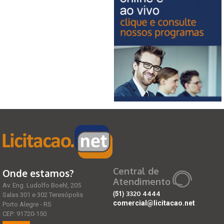
Central de
Onde estamos?
Atendimento
Av. Eng. Ludolfo Boehl, 205
(51)
3320 4444
Salas 301 e 302 Teresópolis
comercial@licitacao.net
Porto Alegre - RS
CEP: 91720-150