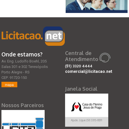
Central de
Onde estamos?
Atendimento
Av. Eng. Ludolfo Boehl, 205
(51)
3320 4444
Salas 301 e 302 Teresópolis
comercial@licitacao.net
Porto Alegre - RS
CEP: 91720-150
mapa
Janela Social
Nossos Parceiros