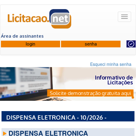
Toggl
naviga
Área de assinantes
Esqueci minha senha
Informativo de
Licitações
Solicite demonstração gratuita aqui
DISPENSA ELETRONICA - 10/2026 -
PREFEITURA MUNICIPAL DE PIRANGUINHO -
DISPENSA ELETRONICA
MG