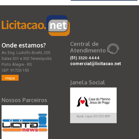
Central de
Onde estamos?
Atendimento
Av. Eng. Ludolfo Boehl, 205
(51)
3320 4444
Salas 301 e 302 Teresópolis
comercial@licitacao.net
Porto Alegre - RS
CEP: 91720-150
mapa
Janela Social
Nossos Parceiros