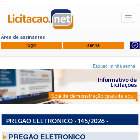
Toggl
naviga
Área de assinantes
Esqueci minha senha
Informativo de
Licitações
Solicite demonstração gratuita aqui
PREGAO ELETRONICO - 145/2026 -
PREFEITURA MUNICIPAL DE ALEM PARAIBA
PREGAO ELETRONICO
- MG