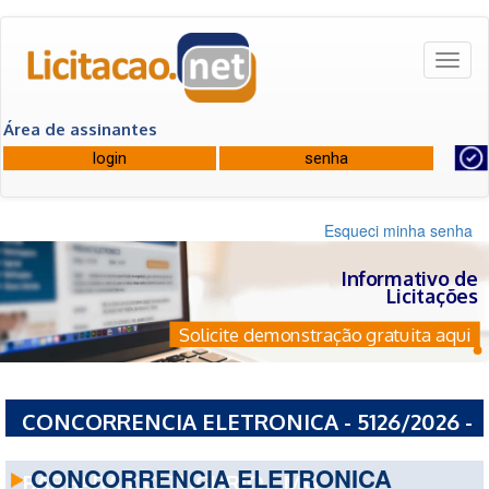
Toggl
naviga
Área de assinantes
Esqueci minha senha
Informativo de
Licitações
Solicite demonstração gratuita aqui
CONCORRENCIA ELETRONICA - 5126/2026 -
PREFEITURA MUNICIPAL DE SANTA
CONCORRENCIA ELETRONICA
BARBARA DO TUGURIO - MG