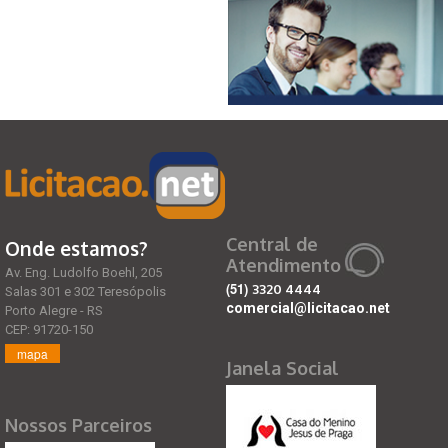
Central de
Onde estamos?
Atendimento
Av. Eng. Ludolfo Boehl, 205
(51)
3320 4444
Salas 301 e 302 Teresópolis
comercial@licitacao.net
Porto Alegre - RS
CEP: 91720-150
mapa
Janela Social
Nossos Parceiros