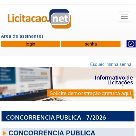
Toggl
naviga
Área de assinantes
Esqueci minha senha
Informativo de
Licitações
Solicite demonstração gratuita aqui
CONCORRENCIA PUBLICA - 7/2026 -
PREFEITURA MUNICIPAL DE LAGOA DOS
CONCORRENCIA PUBLICA
TRES CANTOS - RS