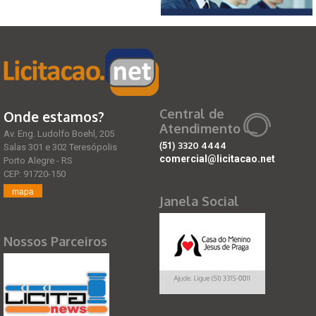
Central de
Onde estamos?
Atendimento
Av. Eng. Ludolfo Boehl, 205
(51)
3320 4444
Salas 301 e 302 Teresópolis
comercial@licitacao.net
Porto Alegre - RS
CEP: 91720-150
mapa
Janela Social
Nossos Parceiros