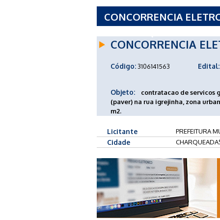
CONCORRENCIA ELETRON
DE CHARQUEADAS - RS
CONCORRENCIA ELE
Código:
Edital:
3106141563
Objeto:
contratacao de servicos 
(paver) na rua igrejinha, zona urb
m2.
Licitante
PREFEITURA M
Cidade
CHARQUEADAS