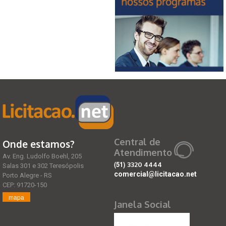
Central de
Onde estamos?
Atendimento
Av. Eng. Ludolfo Boehl, 205
(51)
3320 4444
Salas 301 e 302 Teresópolis
comercial@licitacao.net
Porto Alegre - RS
CEP: 91720-150
mapa
Janela Social