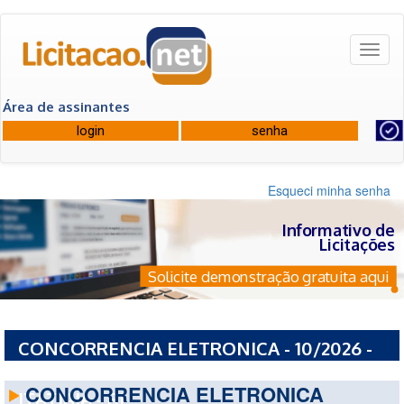
Toggl
naviga
Área de assinantes
Esqueci minha senha
Informativo de
Licitações
Solicite demonstração gratuita aqui
CONCORRENCIA ELETRONICA - 10/2026 -
FUNDO MUNICIPAL DE EDUCACAO DE
CONCORRENCIA ELETRONICA
ITATIAIA - RJ