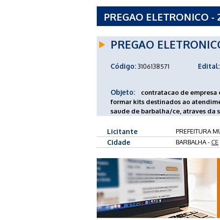
PREGAO ELETRONICO - 20
DE BARBALHA - CE
PREGAO ELETRONIC
Código:
Edital:
3106138571
Objeto:
contratacao de empresa 
formar kits destinados ao atendim
saude de barbalha/ce, atraves da 
Licitante
PREFEITURA MU
Cidade
BARBALHA -
CE