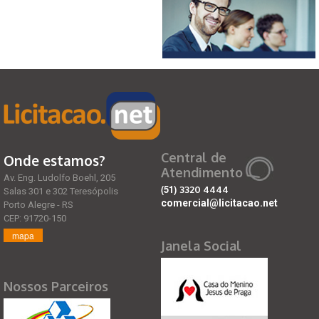
Central de
Onde estamos?
Atendimento
Av. Eng. Ludolfo Boehl, 205
(51)
3320 4444
Salas 301 e 302 Teresópolis
comercial@licitacao.net
Porto Alegre - RS
CEP: 91720-150
mapa
Janela Social
Nossos Parceiros