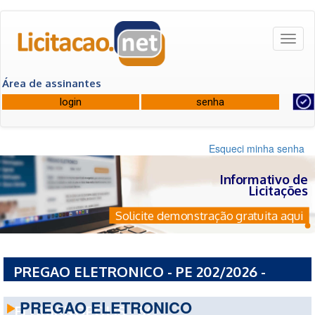
Toggl
naviga
Área de assinantes
Esqueci minha senha
Informativo de
Licitações
Solicite demonstração gratuita aqui
PREGAO ELETRONICO - PE 202/2026 -
PREFEITURA MUNICIPAL DE
PREGAO ELETRONICO
FLORIANOPOLIS - SC