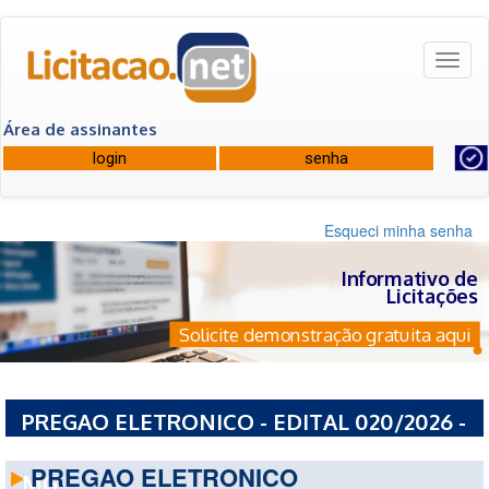
Toggl
naviga
Área de assinantes
Esqueci minha senha
Informativo de
Licitações
Solicite demonstração gratuita aqui
PREGAO ELETRONICO - EDITAL 020/2026 -
PREFEITURA MUNICIPAL DE TABULEIRO -
PREGAO ELETRONICO
MG