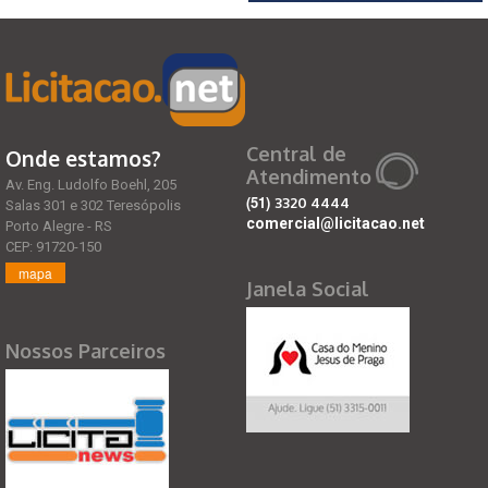
Central de
Onde estamos?
Atendimento
Av. Eng. Ludolfo Boehl, 205
(51)
3320 4444
Salas 301 e 302 Teresópolis
comercial@licitacao.net
Porto Alegre - RS
CEP: 91720-150
mapa
Janela Social
Nossos Parceiros