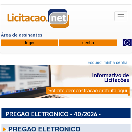
Toggl
naviga
Área de assinantes
Esqueci minha senha
Informativo de
Licitações
Solicite demonstração gratuita aqui
PREGAO ELETRONICO - 40/2026 -
PREFEITURA MUNICIPAL DE TRES PONTAS -
PREGAO ELETRONICO
MG