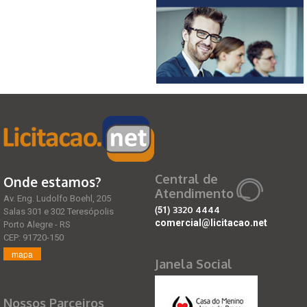
Central de
Onde estamos?
Atendimento
Av. Eng. Ludolfo Boehl, 205
(51)
3320 4444
Salas 301 e 302 Teresópolis
comercial@licitacao.net
Porto Alegre - RS
CEP: 91720-150
mapa
Janela Social
Nossos Parceiros