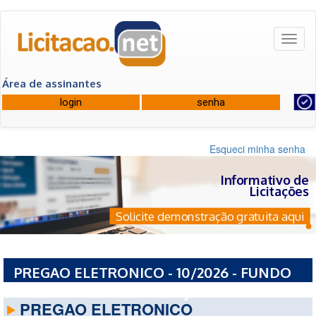
Toggl
naviga
Área de assinantes
Esqueci minha senha
Informativo de
Licitações
Solicite demonstração gratuita aqui
PREGAO ELETRONICO - 10/2026 - FUNDO
MUNICIPAL DE SAUDE - RJ
PREGAO ELETRONICO