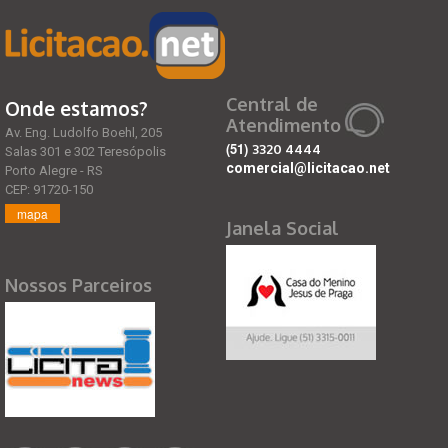
Central de
Onde estamos?
Atendimento
Av. Eng. Ludolfo Boehl, 205
(51)
3320 4444
Salas 301 e 302 Teresópolis
comercial@licitacao.net
Porto Alegre - RS
CEP: 91720-150
mapa
Janela Social
Nossos Parceiros