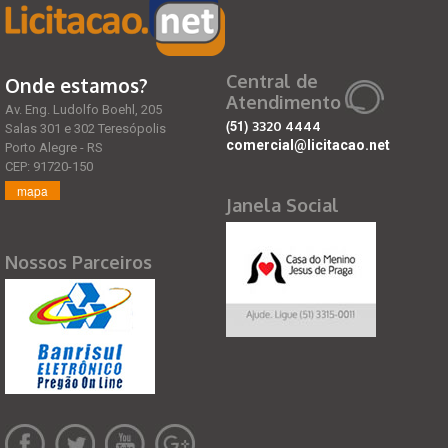
Central de
Onde estamos?
Atendimento
Av. Eng. Ludolfo Boehl, 205
(51)
3320 4444
Salas 301 e 302 Teresópolis
comercial@licitacao.net
Porto Alegre - RS
CEP: 91720-150
mapa
Janela Social
Nossos Parceiros