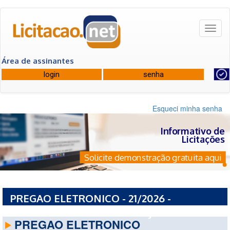
Toggl
naviga
Área de assinantes
Esqueci minha senha
Informativo de
Licitações
Solicite demonstração gratuita aqui
PREGAO ELETRONICO - 21/2026 -
PREFEITURA MUNICIPAL DE JARINU - SP
PREGAO ELETRONICO