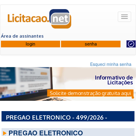
Toggl
naviga
Área de assinantes
Esqueci minha senha
Informativo de
Licitações
Solicite demonstração gratuita aqui
PREGAO ELETRONICO - 499/2026 -
UNIVERSIDADE ESTADUAL DO OESTE DO
PREGAO ELETRONICO
PARANA