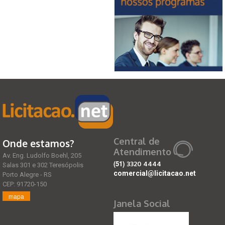
Central de
Onde estamos?
Atendimento
Av. Eng. Ludolfo Boehl, 205
(51)
3320 4444
Salas 301 e 302 Teresópolis
comercial@licitacao.net
Porto Alegre - RS
CEP: 91720-150
mapa
Janela Social