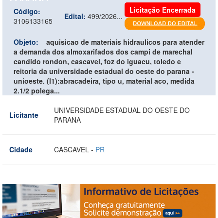
Licitação Encerrada
Código:
Edital:
499/2026...
3106133165
Objeto:
aquisicao de materiais hidraulicos para atender
a demanda dos almoxarifados dos campi de marechal
candido rondon, cascavel, foz do iguacu, toledo e
reitoria da universidade estadual do oeste do parana -
unioeste. (l1):abracadeira, tipo u, material aco, medida
2.1/2 polega...
UNIVERSIDADE ESTADUAL DO OESTE DO
Licitante
PARANA
Cidade
CASCAVEL -
PR