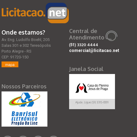
Central de
Onde estamos?
Atendimento
Av. Eng. Ludolfo Boehl, 205
(51)
3320 4444
Salas 301 e 302 Teresópolis
comercial@licitacao.net
Porto Alegre - RS
CEP: 91720-150
mapa
Janela Social
Nossos Parceiros