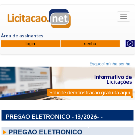
Toggl
naviga
Área de assinantes
Esqueci minha senha
Informativo de
Licitações
Solicite demonstração gratuita aqui
PREGAO ELETRONICO - 13/2026- -
PREFEITURA MUNICIPAL DE JAGUARIPE - BA
PREGAO ELETRONICO