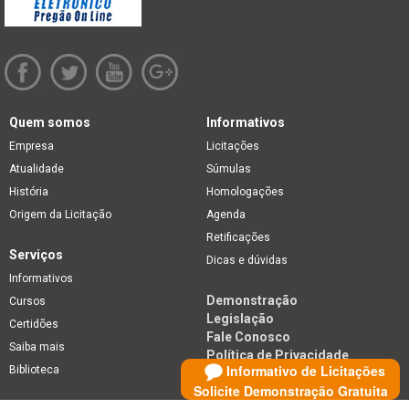
Quem somos
Informativos
Empresa
Licitações
Atualidade
Súmulas
História
Homologações
Origem da Licitação
Agenda
Retificações
Serviços
Dicas e dúvidas
Informativos
Demonstração
Cursos
Legislação
Certidões
Fale Conosco
Saiba mais
Política de Privacidade
Informativo de Licitações
Biblioteca
Solicite Demonstração Gratuita