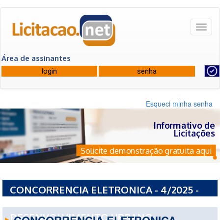
Toggl
naviga
Área de assinantes
Esqueci minha senha
Informativo de
Licitações
Solicite demonstração gratuita aqui
CONCORRENCIA ELETRONICA - 4/2025 -
SEDUR SECRETARIA DE
DESENVOLVIMENTO URBANO
CONCORRENCIA ELETRONICA