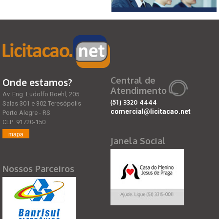
Central de
Onde estamos?
Atendimento
Av. Eng. Ludolfo Boehl, 205
(51)
3320 4444
Salas 301 e 302 Teresópolis
comercial@licitacao.net
Porto Alegre - RS
CEP: 91720-150
mapa
Janela Social
Nossos Parceiros