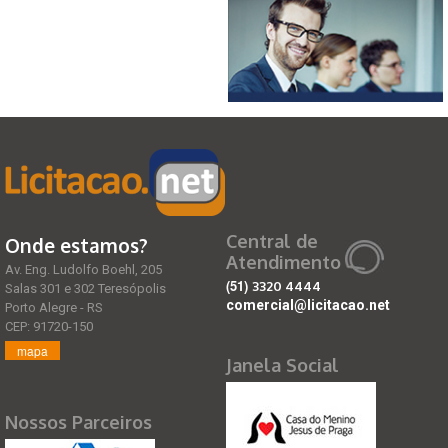
Central de
Onde estamos?
Atendimento
Av. Eng. Ludolfo Boehl, 205
(51)
3320 4444
Salas 301 e 302 Teresópolis
comercial@licitacao.net
Porto Alegre - RS
CEP: 91720-150
mapa
Janela Social
Nossos Parceiros