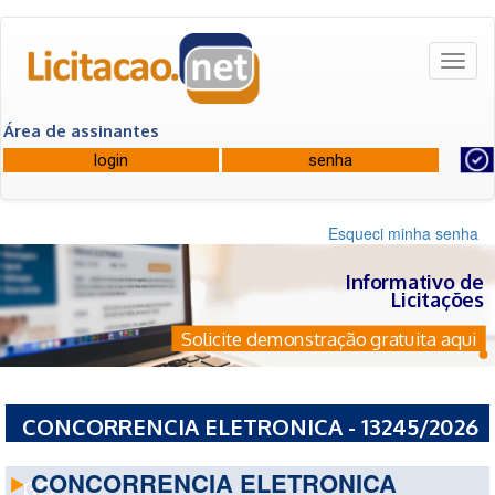
Toggl
naviga
Área de assinantes
Esqueci minha senha
Informativo de
Licitações
Solicite demonstração gratuita aqui
CONCORRENCIA ELETRONICA - 13245/2026
- PREFEITURA MUNICIPAL DE PLANALTINA -
CONCORRENCIA ELETRONICA
GO